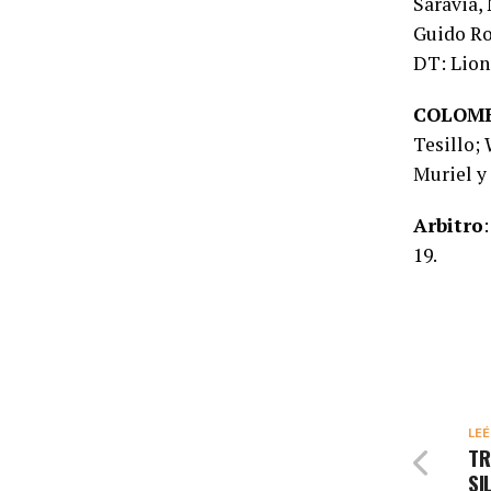
Saravia,
Guido Ro
DT: Lion
COLOM
Tesillo;
Muriel y
Arbitro
19.
LEÉ
TR
SI