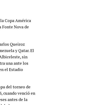
e la Copa América
na Fonte Nova de
Carlos Queiroz
nezuela y Qatar. El
lbiceleste, sin
ra una ante los
en el Estadio
opa del torneo de
3, cuando venció en
eses antes de la