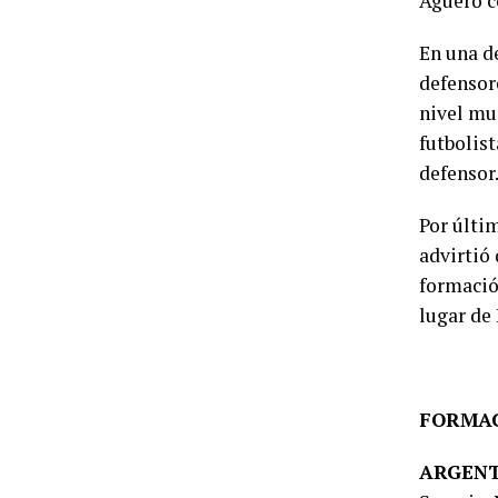
Agüero c
En una d
defensore
nivel mu
futbolis
defensor.
Por últi
advirtió 
formació
lugar de 
FORMA
ARGENT