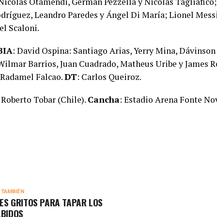
 Nicolás Otamendi, Germán Pezzella y Nicolás Tagliafico;
dríguez, Leandro Paredes y Ángel Di María; Lionel Messi
el Scaloni.
BIA
: David Ospina: Santiago Arias, Yerry Mina, Dávinso
 Wilmar Barrios, Juan Cuadrado, Matheus Uribe y James R
 Radamel Falcao.
DT
: Carlos Queiroz.
: Roberto Tobar (Chile).
Cancha
: Estadio Arena Fonte No
 TAMBIÉN
ES GRITOS PARA TAPAR LOS
LBIDOS