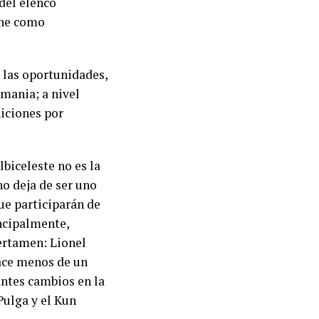
 del elenco
one como
 las oportunidades,
emania; a nivel
niciones por
lbiceleste no es la
no deja de ser uno
ue participarán de
incipalmente,
ertamen: Lionel
hace menos de un
antes cambios en la
Pulga y el Kun