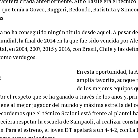
afetera citada anteriormente. Alfio Basile era el técnico
, que tenía a Goyco, Ruggeri, Redondo, Batistuta y Sime
s.
a no ha conseguido ningún título desde aquel. A pesar de
undial, la final de 2014 en la que fue sido vencida por Al
al, en 2004, 2007, 2015 y 2016, con Brasil, Chile y las defi
como verdugos.
En esta oportunidad, la A
amplia favorita, aunque 
de los mejores equipos q
Por el respeto que se ha ganado a través de los años y, pr
iene al mejor jugador del mundo y máxima estrella del c
ecordemos que el técnico Scaloni está frente al plantel 
eciera respetar la escuela de Sampaoli, al realizar const
. Para el estreno, el joven DT apelará a un 4-4-2, con La 