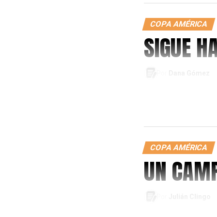
COPA AMÉRICA
SIGUE H
Por
Dana Gómez
COPA AMÉRICA
UN CAMP
Por
Julián Clingo