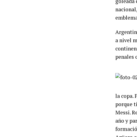
goleada c
nacional
emblema
Argentin
a nivel m
continent
penales 
la copa. 
porque t
Messi. R
año y par
formación