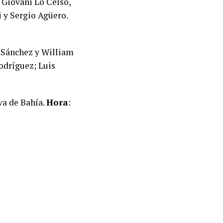
 Giovani Lo Celso,
 y Sergio Agüero.
n Sánchez y William
odríguez; Luis
va de Bahía.
Hora
: