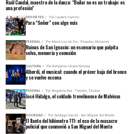
Raúl Candal, maestro de la danza: “Bailar no es un trabajo: es
una profesión”
DEPORTES
Por
Lautaro Cammi
Para “Soñer” con algo más
FEDERAL
Por
María Luz de Dio - Posadas, Misiones
Ruinas de San Ignacio: un escenario que palpita
selva, memoria y conexión
CULTURA
Por
Benjamín Ulises Nicosia
Alberdi, el musical: cuando el prócer baja del bronce
y se vuelve escena
FEDERAL
Por
Angelina Roa - Trevelin, Chubut
José Hidalgo, el soldado trevelinense de Malvinas
SOCIEDAD
Por
Santiago García - San Miguel del Monte
El llanto del kilómetro 111: el eco de la masacre
policial que conmovió a San Miguel del Monte