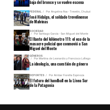
baja del bronce y se vuelve escena
FEDERAL
Por
Angelina Roa - Trevelin, Chubut
José Hidalgo, el soldado trevelinense
de Malvinas
SOCIEDAD
Por
Santiago García - San Miguel del Monte
El llanto del kilómetro 111: el eco de la
masacre policial que conmovió a San
Miguel del Monte
GÉNEROS
Por
Martína de Leonardis y Francisco Lofiego
La ideología, una cuestión de género
DEPORTES
Por
Ambar Fiorella Espinoza
El futuro del handball en la Línea Sur
de la Patagonia