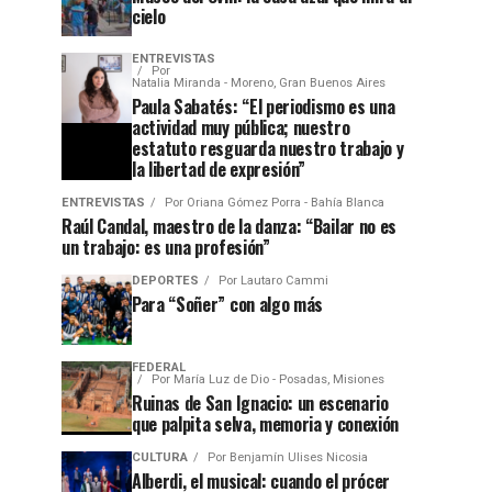
cielo
ENTREVISTAS
Por
Natalia Miranda - Moreno, Gran Buenos Aires
Paula Sabatés: “El periodismo es una
actividad muy pública; nuestro
estatuto resguarda nuestro trabajo y
la libertad de expresión”
ENTREVISTAS
Por
Oriana Gómez Porra - Bahía Blanca
Raúl Candal, maestro de la danza: “Bailar no es
un trabajo: es una profesión”
DEPORTES
Por
Lautaro Cammi
Para “Soñer” con algo más
FEDERAL
Por
María Luz de Dio - Posadas, Misiones
Ruinas de San Ignacio: un escenario
que palpita selva, memoria y conexión
CULTURA
Por
Benjamín Ulises Nicosia
Alberdi, el musical: cuando el prócer