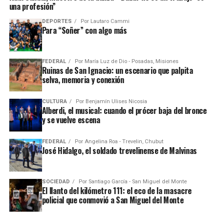
una profesión”
DEPORTES
Por
Lautaro Cammi
Para “Soñer” con algo más
FEDERAL
Por
María Luz de Dio - Posadas, Misiones
Ruinas de San Ignacio: un escenario que palpita
selva, memoria y conexión
CULTURA
Por
Benjamín Ulises Nicosia
Alberdi, el musical: cuando el prócer baja del bronce
y se vuelve escena
FEDERAL
Por
Angelina Roa - Trevelin, Chubut
José Hidalgo, el soldado trevelinense de Malvinas
SOCIEDAD
Por
Santiago García - San Miguel del Monte
El llanto del kilómetro 111: el eco de la masacre
policial que conmovió a San Miguel del Monte