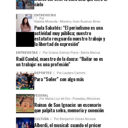
cielo
ENTREVISTAS
Por
Natalia Miranda - Moreno, Gran Buenos Aires
Paula Sabatés: “El periodismo es una
actividad muy pública; nuestro
estatuto resguarda nuestro trabajo y
la libertad de expresión”
ENTREVISTAS
Por
Oriana Gómez Porra - Bahía Blanca
Raúl Candal, maestro de la danza: “Bailar no es
un trabajo: es una profesión”
DEPORTES
Por
Lautaro Cammi
Para “Soñer” con algo más
FEDERAL
Por
María Luz de Dio - Posadas, Misiones
Ruinas de San Ignacio: un escenario
que palpita selva, memoria y conexión
CULTURA
Por
Benjamín Ulises Nicosia
Alberdi, el musical: cuando el prócer