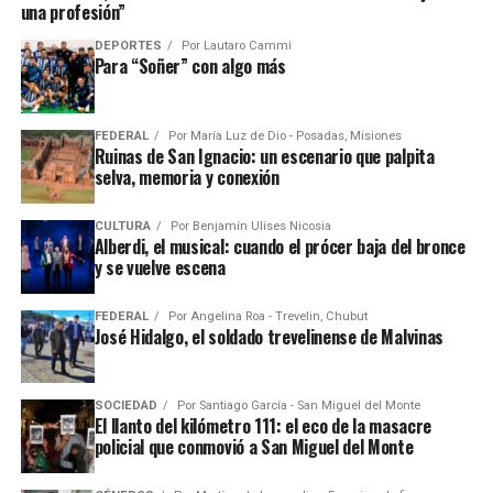
una profesión”
DEPORTES
Por
Lautaro Cammi
Para “Soñer” con algo más
FEDERAL
Por
María Luz de Dio - Posadas, Misiones
Ruinas de San Ignacio: un escenario que palpita
selva, memoria y conexión
CULTURA
Por
Benjamín Ulises Nicosia
Alberdi, el musical: cuando el prócer baja del bronce
y se vuelve escena
FEDERAL
Por
Angelina Roa - Trevelin, Chubut
José Hidalgo, el soldado trevelinense de Malvinas
SOCIEDAD
Por
Santiago García - San Miguel del Monte
El llanto del kilómetro 111: el eco de la masacre
policial que conmovió a San Miguel del Monte