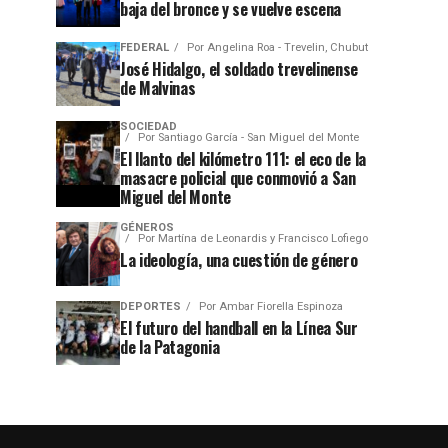
baja del bronce y se vuelve escena
FEDERAL
Por
Angelina Roa - Trevelin, Chubut
José Hidalgo, el soldado trevelinense
de Malvinas
SOCIEDAD
Por
Santiago García - San Miguel del Monte
El llanto del kilómetro 111: el eco de la
masacre policial que conmovió a San
Miguel del Monte
GÉNEROS
Por
Martína de Leonardis y Francisco Lofiego
La ideología, una cuestión de género
DEPORTES
Por
Ambar Fiorella Espinoza
El futuro del handball en la Línea Sur
de la Patagonia