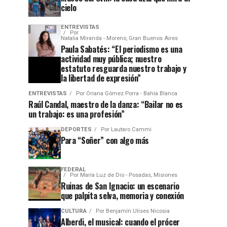
cielo
ENTREVISTAS
Por
Natalia Miranda - Moreno, Gran Buenos Aires
Paula Sabatés: “El periodismo es una
actividad muy pública; nuestro
estatuto resguarda nuestro trabajo y
la libertad de expresión”
ENTREVISTAS
Por
Oriana Gómez Porra - Bahía Blanca
Raúl Candal, maestro de la danza: “Bailar no es
un trabajo: es una profesión”
DEPORTES
Por
Lautaro Cammi
Para “Soñer” con algo más
FEDERAL
Por
María Luz de Dio - Posadas, Misiones
Ruinas de San Ignacio: un escenario
que palpita selva, memoria y conexión
CULTURA
Por
Benjamín Ulises Nicosia
Alberdi, el musical: cuando el prócer