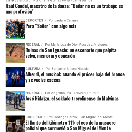
ENTREVISTAS
Por
Oriana Gómez Porra - Bahía Blanca
Raúl Candal, maestro de la danza: “Bailar no es un trabajo: es
una profesión”
DEPORTES
Por
Lautaro Cammi
Para “Soñer” con algo más
FEDERAL
Por
María Luz de Dio - Posadas, Misiones
Ruinas de San Ignacio: un escenario que palpita
selva, memoria y conexión
CULTURA
Por
Benjamín Ulises Nicosia
Alberdi, el musical: cuando el prócer baja del bronce
y se vuelve escena
FEDERAL
Por
Angelina Roa - Trevelin, Chubut
José Hidalgo, el soldado trevelinense de Malvinas
SOCIEDAD
Por
Santiago García - San Miguel del Monte
El llanto del kilómetro 111: el eco de la masacre
policial que conmovió a San Miguel del Monte