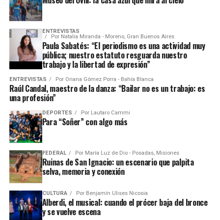
Museo del Ovni: la casa azul que mira al cielo
ENTREVISTAS
Por
Natalia Miranda - Moreno, Gran Buenos Aires
Paula Sabatés: “El periodismo es una actividad muy
pública; nuestro estatuto resguarda nuestro
trabajo y la libertad de expresión”
ENTREVISTAS
Por
Oriana Gómez Porra - Bahía Blanca
Raúl Candal, maestro de la danza: “Bailar no es un trabajo: es
una profesión”
DEPORTES
Por
Lautaro Cammi
Para “Soñer” con algo más
FEDERAL
Por
María Luz de Dio - Posadas, Misiones
Ruinas de San Ignacio: un escenario que palpita
selva, memoria y conexión
CULTURA
Por
Benjamín Ulises Nicosia
Alberdi, el musical: cuando el prócer baja del bronce
y se vuelve escena