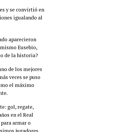
s y se convirtió en
ciones igualando al
sado aparecieron
l mismo Eusebio,
o de la historia?
 uno de los mejores
 más veces se puso
 como el máximo
nte.
e: gol, regate,
años en el Real
 para armar o
ísimos jugadores