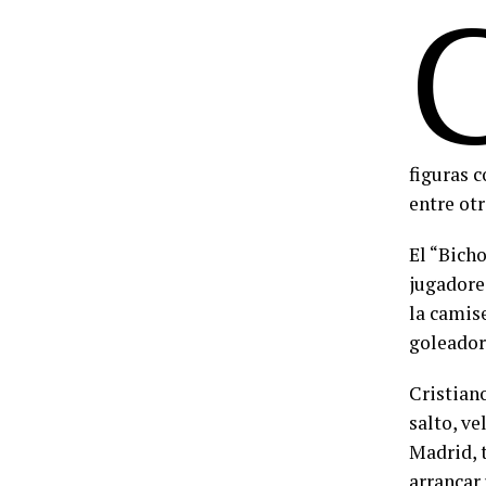
figuras 
entre otr
El “Bicho
jugadore
la camis
goleador 
Cristian
salto, v
Madrid, 
arrancar