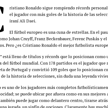
C
ristiano Ronaldo sigue rompiendo récords personale
el jugador con más goles de la historia de las selec
iraní Ali Daei.
El fútbol europeo es una cuna de estrellas. En el pa
como Johan Cruyff, Franz Beckenbauer, Ferenc Puskás y e
os. Pero ¿es Cristiano Ronaldo el mejor futbolista europe
” está lleno de títulos y récords que lo posicionan como
s del fútbol mundial. Con 178 partidos es el jugador que
eta de Portugal y convirtió 109 goles que lo posicionan
de la historia de selecciones, sin duda una leyenda vivie
o es uno de los jugadores más completos futbolísticament
elocidad; se puede ubicar por afuera como en sus mejores 
también puede jugar como delantero centro, tirarse atrás
 una jugada, un sinfín de opciones. Claramente hay much