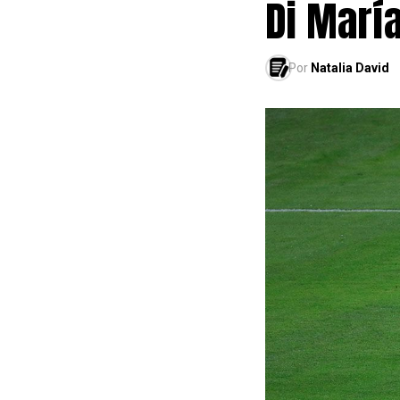
Di Marí
Por
Natalia David