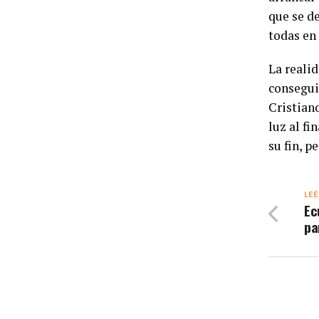
que se d
todas en
La reali
consegui
Cristian
luz al fi
su fin, p
LEÉ
Ec
pa