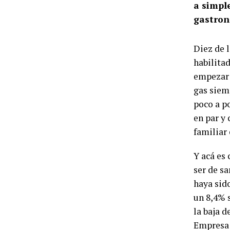
a simpl
gastron
Diez de 
habilita
empezar l
gas siemp
poco a p
en par y 
familiar
Y acá es
ser de s
haya sid
un 8,4% 
la baja 
Empresa 