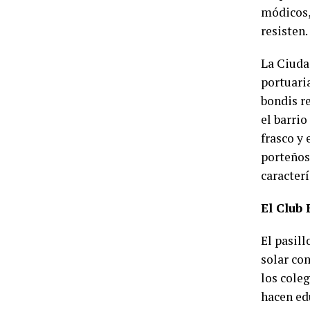
módicos,
resisten.
La Ciuda
portuari
bondis r
el barri
frasco y 
porteños
caracterí
El Club 
El pasill
solar co
los cole
hacen edu