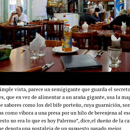
simple vista, parece un semigigante que guarda el secret
es, que en vez de alimentar a un araña gigante, usa la ma
e sabores como los del bife porteño, cuya guarnición, son
as como víbora a una presa por un hilo de berenjena al e
sto no era lo que es hoy Palermo”, dice,el dueño de la ca
ue denota una nostalgia de un supuesto pasado mejor.