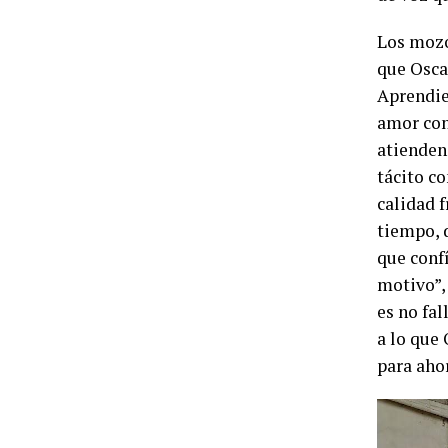
Los mozo
que Oscar
Aprendier
amor con
atienden 
tácito co
calidad f
tiempo, 
que conf
motivo”,
es no fal
a lo que
para ahor