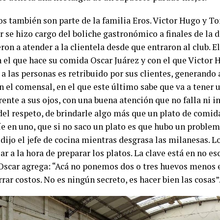
s también son parte de la familia Eros. Victor Hugo y T
 se hizo cargo del boliche gastronómico a finales de la d
on a atender a la clientela desde que entraron al club. El 
 el que hace su comida Oscar Juárez y con el que Victor 
a las personas es retribuido por sus clientes, generando 
n el comensal, en el que este último sabe que va a tener 
rente a sus ojos, con una buena atención que no falla ni in
del respeto, de brindarle algo más que un plato de comida
íe en uno, que si no saco un plato es que hubo un proble
 dijo el jefe de cocina mientras desgrasa las milanesas. 
lar a la hora de preparar los platos. La clave está en no e
 Oscar agrega: “Acá no ponemos dos o tres huevos menos 
rar costos. No es ningún secreto, es hacer bien las cosas”