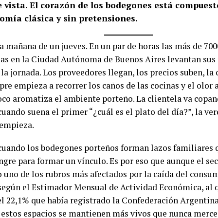
e vista. El corazón de los bodegones está compuest
omía clásica y sin pretensiones.
la mañana de un jueves. En un par de horas las más de 700
das en la Ciudad Autónoma de Buenos Aires levantan sus 
a jornada. Los proveedores llegan, los precios suben, la 
re empieza a recorrer los caños de las cocinas y el olor 
oco aromatiza el ambiente porteño. La clientela va copan
cuando suena el primer “¿cuál es el plato del día?”, la v
 empieza.
 cuando los bodegones porteños forman lazos familiares 
angre para formar un vínculo. Es por eso que aunque el s
o uno de los rubros más afectados por la caída del consum
según el Estimador Mensual de Actividad Económica, al q
del 22,1% que había registrado la Confederación Argentin
estos espacios se mantienen más vivos que nunca merced