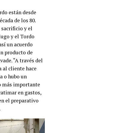
ordo están desde
écada de los 80.
sacrificio y el
Hugo y el Tordo
así un acuerdo
un producto de
vade. “A través del
 al cliente hace
ma o hubo un
Lo más importante
scatimar en gastos,
en el preparativo
.