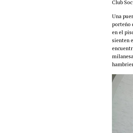
Club Soci
Una puer
porteño q
en el pi
sienten e
encuentra
milanesas
hambrien