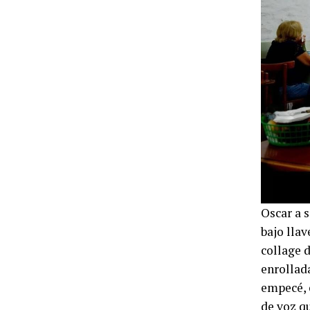
Oscar a 
bajo llav
collage d
enrollad
empecé, e
de voz q