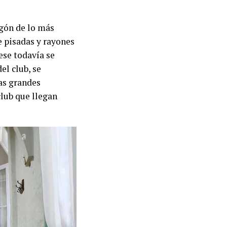
egón de lo más
e pisadas y rayones
ese todavía se
el club, se
las grandes
club que llegan