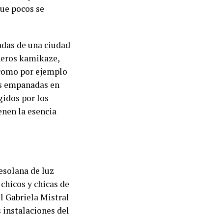
que pocos se
adas de una ciudad
heros kamikaze,
 como por ejemplo
as empanadas en
gidos por los
enen la esencia
resolana de luz
chicos y chicas de
l Gabriela Mistral
 instalaciones del