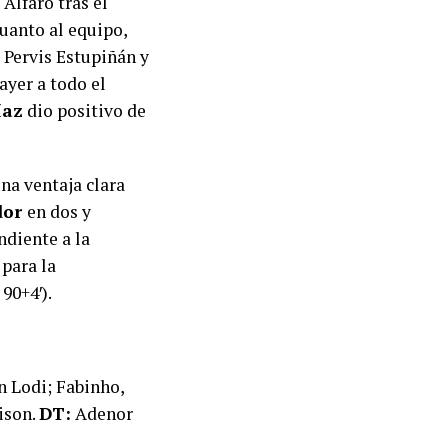
 Alfaro tras el
cuanto al equipo,
Pervis Estupiñán y
ayer a todo el
íaz
dio positivo de
na ventaja clara
dor
en dos y
ndiente a la
 para la
90+4′).
n Lodi; Fabinho,
ison.
DT:
Adenor