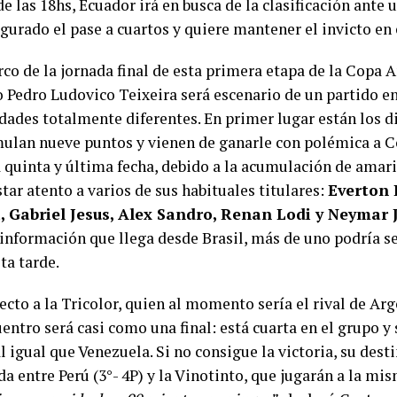
de las 18hs, Ecuador irá en busca de la clasificación ante 
gurado el pase a cuartos y quiere mantener el invicto en 
co de la jornada final de esta primera etapa de la Copa A
 Pedro Ludovico Teixeira será escenario de un partido e
dades totalmente diferentes. En primer lugar están los di
ulan nueve puntos y vienen de ganarle con polémica a C
a quinta y última fecha, debido a la acumulación de amari
tar atento a varios de sus habituales titulares:
Everton 
, Gabriel Jesus, Alex Sandro, Renan Lodi y Neymar 
 información que llega desde Brasil, más de uno podría se
sta tarde.
cto a la Tricolor, quien al momento sería el rival de Arg
entro será casi como una final: está cuarta en el grupo y 
l igual que Venezuela. Si no consigue la victoria, su des
a entre Perú (3°- 4P) y la Vinotinto, que jugarán a la mis