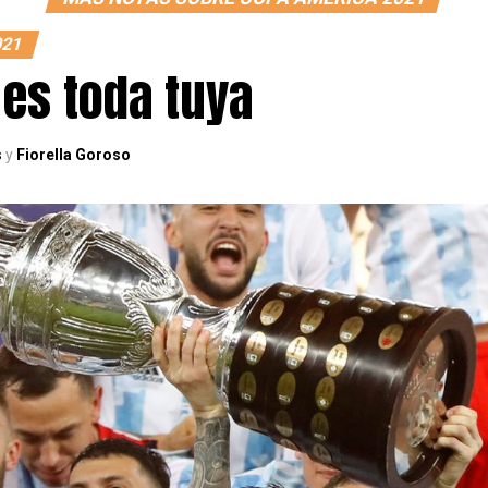
021
 es toda tuya
s
y
Fiorella Goroso