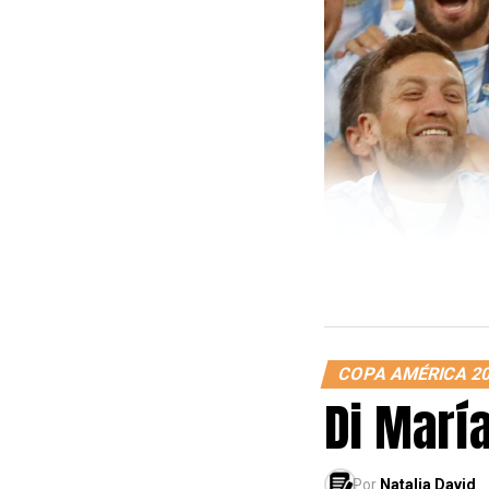
COPA AMÉRICA 2
Di Marí
Por
Natalia David