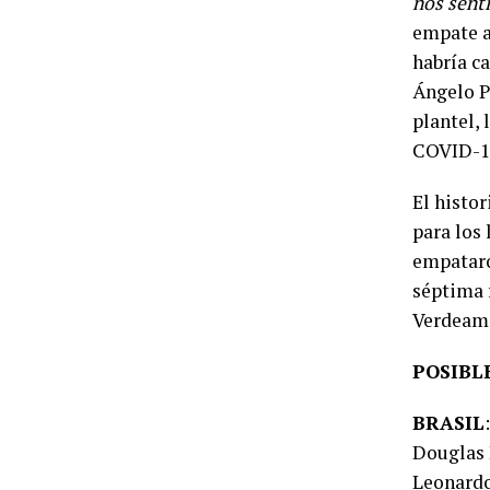
nos sent
empate an
habría c
Ángelo P
plantel, 
COVID-19
El histor
para los 
empataro
séptima f
Verdeama
POSIBL
BRASIL
Douglas L
Leonardo