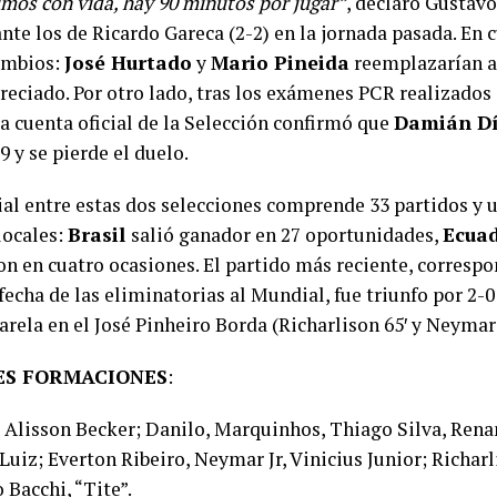
imos con vida, hay 90 minutos por jugar”
, declaró Gustavo
te los de Ricardo Gareca (2-2) en la jornada pasada. En 
ambios:
José Hurtado
y
Mario Pineida
reemplazarían a 
reciado. Por otro lado, tras los exámenes PCR realizados 
la cuenta oficial de la Selección confirmó que
Damián D
 y se pierde el duelo.
ial entre estas dos selecciones comprende 33 partidos y u
locales:
Brasil
salió ganador en 27 oportunidades,
Ecua
n en cuatro ocasiones. El partido más reciente, correspo
echa de las eliminatorias al Mundial, fue triunfo por 2-0
rela en el José Pinheiro Borda (Richarlison 65′ y Neymar 
ES FORMACIONES
:
: Alisson Becker; Danilo, Marquinhos, Thiago Silva, Rena
uiz; Everton Ribeiro, Neymar Jr, Vinicius Junior; Richarl
 Bacchi, “Tite”.