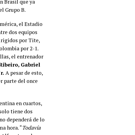
un Brasil que ya
el Grupo B.
mérica, el Estadio
ntre dos equipos
rigidos por Tite,
olombia por 2-1.
llas, el entrenador
Ribeiro, Gabriel
Jr.
A pesar de esto,
r parte del once
entina en cuartos,
solo tiene dos
tino dependerá de lo
ma hora. “
Todavía