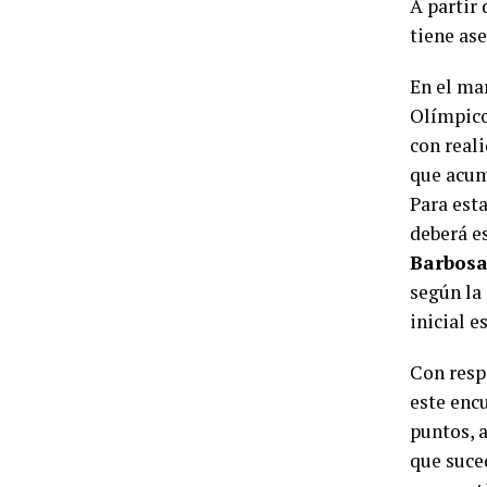
A partir 
tiene ase
En el mar
Olímpico
con reali
que acum
Para est
deberá es
Barbosa
según la
inicial e
Con respe
este encu
puntos, a
que suced