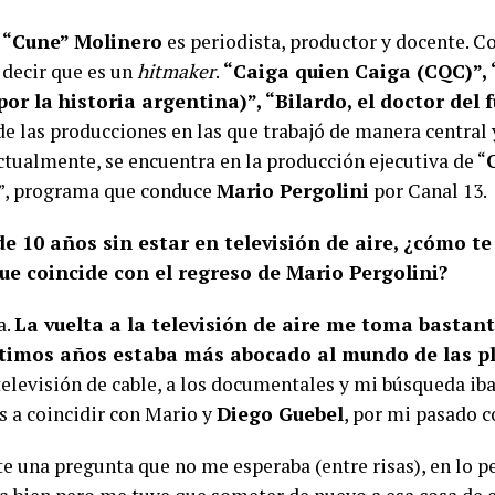
 “Cune” Molinero
es periodista, productor y docente. Co
 decir que es un
hitmaker
.
“Caiga quien Caiga (CQC)”,
or la historia argentina)”, “Bilardo, el doctor del 
e las producciones en las que trabajó de manera central y
ctualmente, se encuentra en la producción ejecutiva de “
”, programa que conduce
Mario Pergolini
por Canal 13.
e 10 años sin estar en televisión de aire, ¿cómo te
que coincide con el regreso de Mario Pergolini?
a.
La vuelta a la televisión de aire me toma bastant
ltimos años estaba más abocado al mundo de las p
elevisión de cable, a los documentales y mi búsqueda iba
 a coincidir con Mario y
Diego Guebel
, por mi pasado c
te una pregunta que no me esperaba (entre risas), en lo 