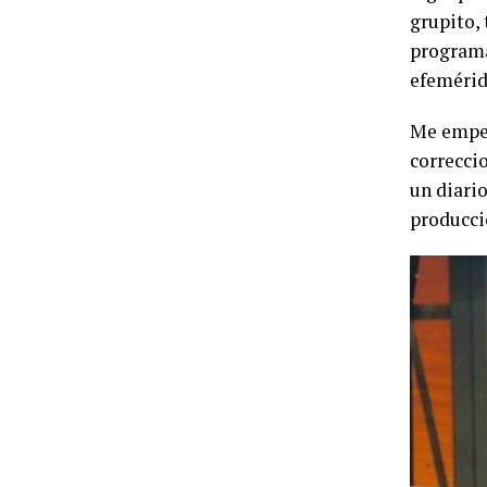
grupito,
programa
efemérid
Me empec
correccio
un diari
producci