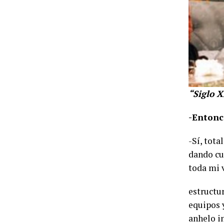
“Siglo X
-Entonc
-Sí, tot
dando cu
toda mi 
estructu
equipos 
anhelo in