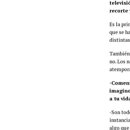
televis
recorte 
Es la pr
que se h
distintas
También 
no. Los 
atempora
-Comenz
imagino
a tu vi
-Son tod
instancia
algo que