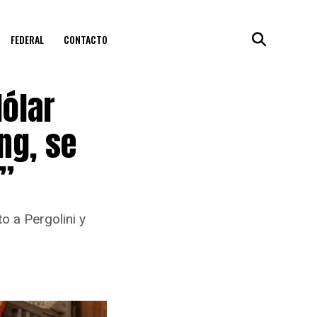
FEDERAL
CONTACTO
dólar
ng, se
i”
o a Pergolini y