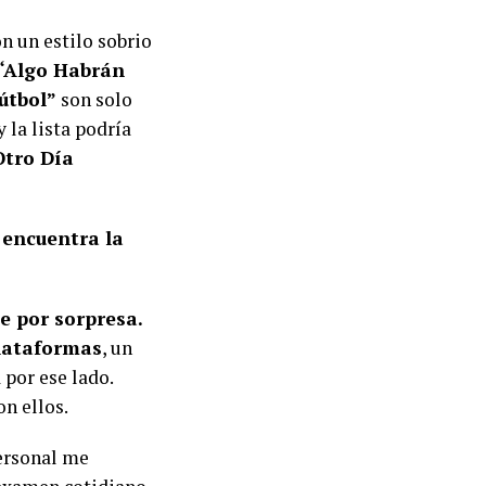
n un estilo sobrio
 “Algo Habrán
fútbol”
son solo
 la lista podría
Otro Día
 encuentra la
e por sorpresa.
lataformas
, un
 por ese lado.
on ellos.
personal me