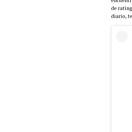
encuentr
de ratin
diario, t