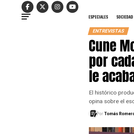
ESPECIALES
SOCIEDAD
ENTREVISTAS
Cune Mo
por cad
le acab
El histórico produ
opina sobre el es
Por
Tomás Romer