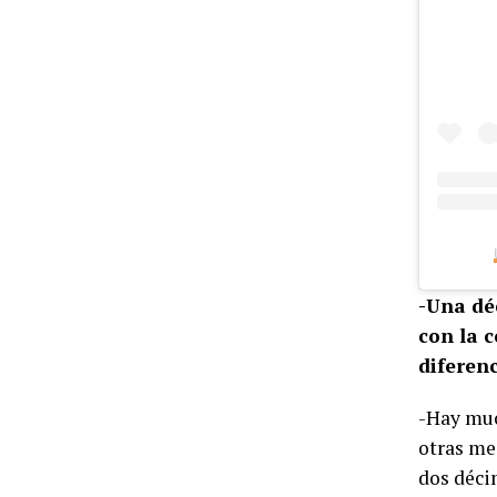
-Una dé
con la 
diferen
-Hay muc
otras me
dos déci