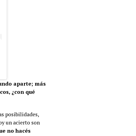
mundo aparte; más
cos, ¿con qué
s posibilidades,
oy un acierto son
que no hacés