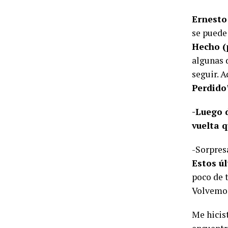
Ernesto
se puede
Hecho (p
algunas d
seguir. A
Perdido
-Luego d
vuelta 
-Sorpres
Estos ú
poco de t
Volvemos
Me hicis