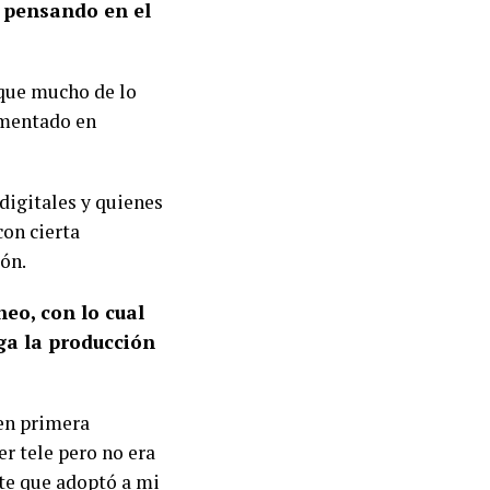
n pensando en el
 que mucho de lo
agmentado en
digitales y quienes
con cierta
ión.
eo, con lo cual
ga la producción
en primera
er tele pero no era
nte que adoptó a mi