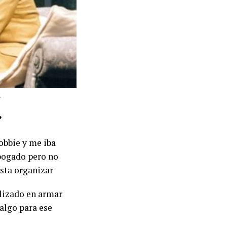
.
?
obbie y me iba
bogado pero no
sta organizar
alizado en armar
algo para ese