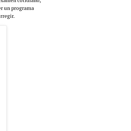
examen cotidiano,
ser un programa
rregir.