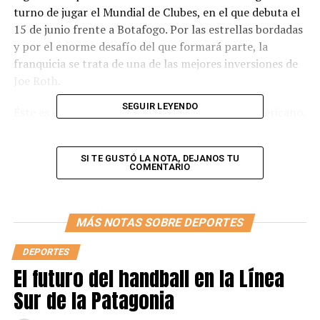
turno de jugar el Mundial de Clubes, en el que debuta el
15 de junio frente a Botafogo. Por las estrellas bordadas
y por el enorme desafío del que formará parte, la
franquicia se trata de una de las mejores inversiones de
Joe Roth.
SEGUIR LEYENDO
Éste es el dueño mayoritario del equipo norteamericano.
Nació el 13 de junio de 1948, estudió en la Universidad
de comunicación de Boston. Estuvo casado con Donna
SI TE GUSTÓ LA NOTA, DEJANOS TU
Arkoff por 24 años, desde 1980 hasta 2004. Tuvo 3 hijos.
COMENTARIO
Inicialmente tuvo la oportunidad de actuar en dos
películas: en Visión de túnel (1976) y en Riendose a
Carcajadas (1977). Desde 1989 y hasta 1992 fue en el
MÁS NOTAS SOBRE DEPORTES
presidente de la famosa y prestigiosa 20th Century Fox,
con la que creó muchísimos éxitos globales como “Mi
DEPORTES
pobre Angelito”, “Duro de matar 2”, “Los blancos no
El futuro del handball en la Línea
saben matar” y “El exorcista 3”.
Sur de la Patagonia
En 1992, fundó Caravan Pictures, empresa en la que