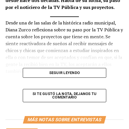
desde hace dos décadas. Habla de su lucha, su paso
por el noticiero de la TV Pública y sus proyectos.
Desde una de las salas de la histórica radio municipal,
Diana Zurco reflexiona sobre su paso por la TV Pública y
cuenta sobre los proyectos que tiene en mente. Se
siente reactivadora de sueños al recibir mensajes de
chicos y chicas que comienzan a estudiar inspirados en
ella o con temor de ser aceptados y confían en que, si la
gente la recibió bien en la TV, los aceptarán a ellos
también.
SEGUIR LEYENDO
-¿Pensás que haber sido la primera conductora trans
de un noticiero en el prime time marcó un hito?
SI TE GUSTÓ LA NOTA, DEJANOS TU
COMENTARIO
-Se estaba dando un cambio de paradigma, yo era muy
consciente de eso. La perspectiva de género fue una
decisión de la gerencia del canal, bajo un gobierno que
MÁS NOTAS SOBRE ENTREVISTAS
así lo decidía. En el noticiero sostuve la premisa de