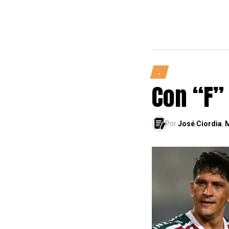
.
Con “F”
Por
José Ciordia
,
M