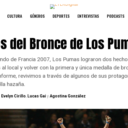
CULTURA
GÉNEROS
DEPORTES
ENTREVISTAS
PODCASTS
os del Bronce de Los Pu
ndo de Francia 2007, Los Pumas lograron dos hechos
al local y volver con la primera y única medalla de b
informe, revivimos a través de algunos de sus protago
la hazaña.
,
Evelyn Cirillo
,
Lucas Gai
y
Agostina González