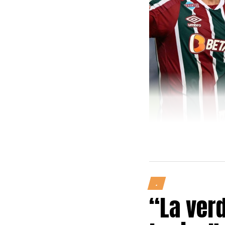
.
“La verd