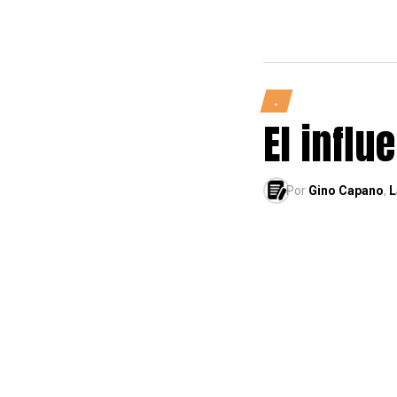
.
El influ
Por
Gino Capano
,
L