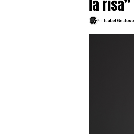
la risa”
Por
Isabel Gestoso