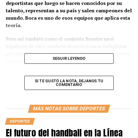
deportistas que luego se hacen conocidos por su
talento, representan a su país y salen campeones del
mundo. Boca es uno de esos equipos que aplica esta
teoría.
Pero así también como el conjunto Xeneize sacó
jugadores de élite, también demostró sacar futbolistas
que pintaban para más, pero que finalmente decayeron
SEGUIR LEYENDO
y nunca más se supieron de ellos. Por eso,
les
presentamos los once de los jugadores formados en
Boca y que nunca brillaron, dónde se encuentran y
SI TE GUSTÓ LA NOTA, DEJANOS TU
por cuáles equipos pasaron.
COMENTARIO
MÁS NOTAS SOBRE DEPORTES
DEPORTES
El futuro del handball en la Línea