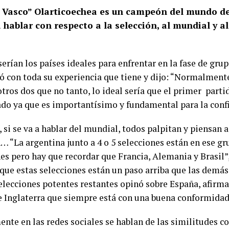
El Vasco” Olarticoechea es un campeón del mundo de
hablar con respecto a la selección, al mundial y al
erían los países ideales para enfrentar en la fase de gru
ó con toda su experiencia que tiene y dijo: “Normalmente
 otros dos que no tanto, lo ideal sería que el primer parti
do ya que es importantísimo y fundamental para la conf
si se va a hablar del mundial, todos palpitan y piensan a
 “La argentina junto a 4 o 5 selecciones están en ese gr
s pero hay que recordar que Francia, Alemania y Brasil”
que estas selecciones están un paso arriba que las demás.
selecciones potentes restantes opinó sobre España, afirm
e Inglaterra que siempre está con una buena conformidad
nte en las redes sociales se hablan de las similitudes c