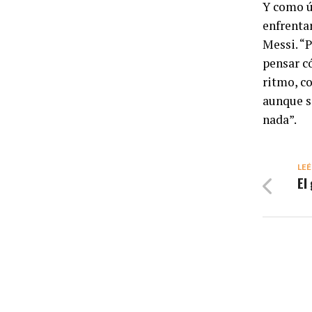
Y como ú
enfrentar
Messi. “
pensar c
ritmo, c
aunque s
nada”.
LEÉ
El