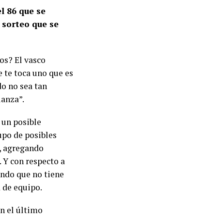
l 86 que se
 sorteo que se
pos? El vasco
 te toca uno que es
do no sea tan
ianza”.
 un posible
upo de posibles
, agregando
 Y con respecto a
ando que no tiene
 de equipo.
on el último