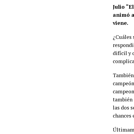
Julio “
animó a 
viene.
¿Cuáles s
respondi
difícil y
complica
También, 
campeón…
campeone
también 
las dos 
chances 
Últimame