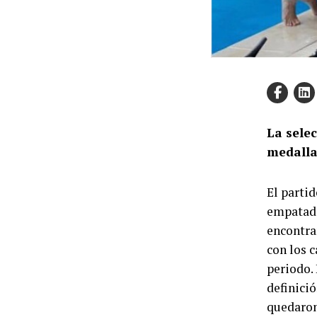
La sele
medalla
El partid
empatado
encontra
con los 
periodo.
definició
quedaron