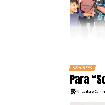
DEPORTES
Para “S
Por
Lautaro Camm