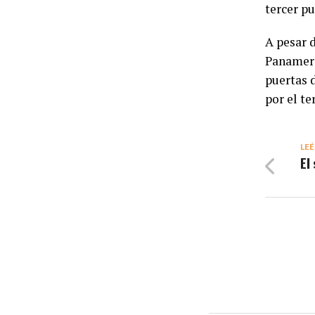
tercer pu
A pesar d
Panameri
puertas d
por el te
LEÉ
El