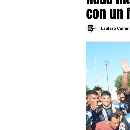
con un 
Por
Lautaro Camm