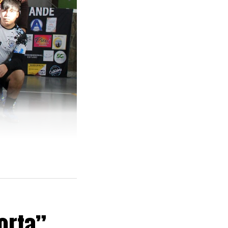
orta”