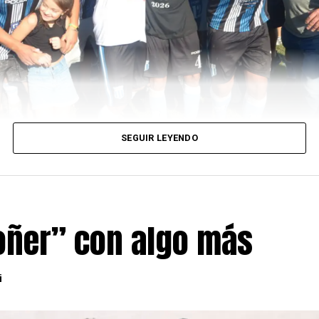
SEGUIR LEYENDO
oñer” con algo más
i