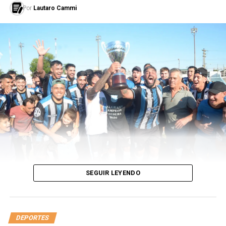
Por
Lautaro Cammi
Su debut con Alemania no tardó en llegar, esta vez, de la
mano del DT Joachim Low. A un joven Thomas, de 21
años, con el número 25 en la espalda, le tocó hacer su
presentación internacional el 3 de marzo del 2010
frente a Argentina. Fue en un partido de preparación
para el Mundial que se iba a disputar ese mismo año:
terminó 1 a 0 en favor de los argentinos. El gol lo hizo
un joven Gonzalo Higuaín. Müller fue reemplazado por
otro debutante, Toni Kross.
SEGUIR LEYENDO
DEPORTES