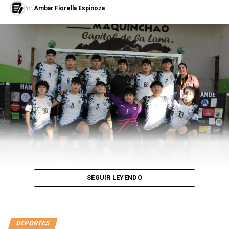
Estuvo en el grupo B junto a Brasil, Venezuela y Ecuador.
Por
Ambar Fiorella Espinoza
En el primer partido se enfrentó a Ecuador en el
Cementerio de los Elefantes, donde empató 0-0. En la
segunda fecha, se vio frente a Brasil en el Mario Alberto
Kempes y empataron 2 a 2. Para la selección albirroja
marcaron Roque Santa Cruz y Nelson Haedo. Los goles
de la verdeamarela fueron de Jadson y de Fred. En su
último enfrentamiento de la fase de grupos, frente a
Venezuela, en el Estadio Padre Ernesto
Martearena,empató 3-3. Los goles de los guaraníes
fueron de Antolín Alcaraz, Lucas Barrios y Cristian
Riveros. Para la Vinotinto, marcaron Salomón Rondón,
Nicolas Fedor y Grenddy Perozo.
Paraguay pasó su grupo, como mejor tercero, detrás de
SEGUIR LEYENDO
Perú y delante de Costa Rica debido a tener más
diferencia de gol. La Albirroja con 0 y la Selección Tica
con -2.
DEPORTES