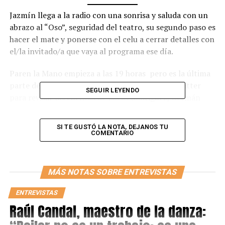
Jazmín llega a la radio con una sonrisa y saluda con un
abrazo al “Oso”, seguridad del teatro, su segundo paso es
hacer el mate y ponerse con el celu a cerrar detalles con
el/la invitado/a que vaya al programa ese día.
Paren la Mano empieza a las 19 horas pero es la última
parte de su trabajo. Jaz se levanta y entra en Twitter
SEGUIR LEYENDO
para revisar las cuentas de Lucas Rodriguez, Germán
Beder y Alfredo Montes, conductores del programa;
recolecta el contenido que les interesó para “tenerlo en
SI TE GUSTÓ LA NOTA, DEJANOS TU
el radar” y cierra invitados con un mes de antelación lo
COMENTARIO
que significa hacer relaciones interpersonales, hablar
con un montón de prensas y artistas todas las semanas.
MÁS NOTAS SOBRE ENTREVISTAS
A diferencia de otros programas de radio, Jazmín afirma
que: “la magia sucede al aire, muchas veces ellos llegan
ENTREVISTAS
10 minutos antes y lo que se ve, es lo que sucede
Raúl Candal, maestro de la danza:
realmente y no hay una preproducción muy grande.”