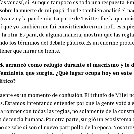
ías ver así, sí. Aunque tampoco es todo una respuesta. E
 sobre la muerte de mi papá, donde también analicé el na
 Avanza y la pandemia. La parte de Twitter fue la que más
í que yo también me fui convirtiendo en un troll, escupi
 la otra. Es para, de alguna manera, mostrar que las regl
ndo los términos del debate público. Es un enorme prob
tener que mirar de frente.
ck arrancó como refugio durante el macrismo y le d
feminista que surgía. ¿Qué lugar ocupa hoy en este
lítico?
esente es un momento de confusión. El triunfo de Milei n
s. Estamos intentando entender por qué la gente votó a 
 a romper con todas las reglas, no solamente de la constr
la decencia humana. Por otra parte, surgió un ecosistema
no se sabe si son el nuevo parripollo de la época. Nosotr