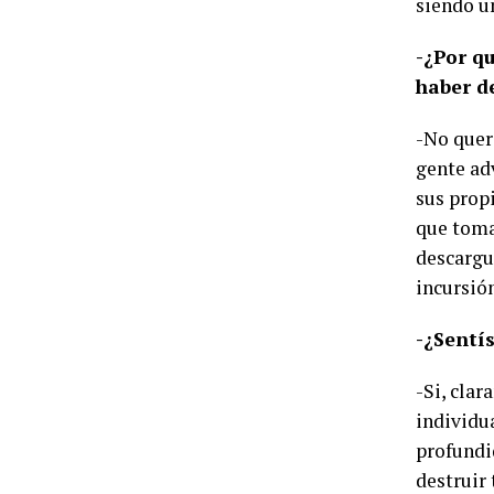
siendo un
-¿Por q
haber d
-No quer
gente ad
sus prop
que toma
descargu
incursió
-¿Sentí
-Si, cla
individu
profundi
destruir