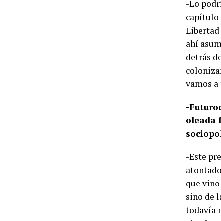
-Lo podr
capítulo
Libertad
ahí asum
detrás de
coloniza
vamos a 
-Futuro
oleada 
sociopo
-Este pr
atontado
que vino
sino de 
todavía 