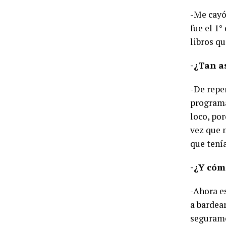
-Me cayó
fue el 1°
libros qu
-¿Tan a
-De repe
programa
loco, po
vez que m
que tenía
-¿Y cóm
-Ahora e
a bardear
seguramen