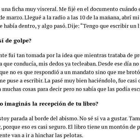
 una ficha muy visceral. Me fijé en el documento cuándo 
 de marzo. Llegué a la radio a las 10 de la mañana, abrí mi 
e había dentro, y algo pasó. Dije: “Tengo que escribir un l
sí de golpe?
nte fui tan tomada por la idea que mientras trataba de pr
 que conducía, mis dedos ya tecleaban. Desde ese día no 
rque no es que respondió a un mandato sino que me brotó
e puse a escribir. La pasé muy bien haciéndolo, fue casi c
 muchas cosas para decir pero no sabía que las podía escr
o imagi
nás l
a recepción de tu libro?
stoy parada al borde del abismo. No sé si va a gustar. Ta
, porque eso es casi seguro. El libro tiene un montón de 
te van a ir a hinchar las pelotas.