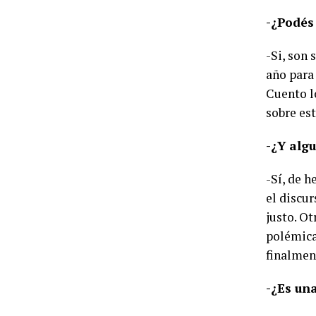
-¿Podés
-Si, son 
año para 
Cuento l
sobre est
-¿Y alg
-Sí, de 
el discu
justo. Ot
polémica
finalmen
-¿Es una