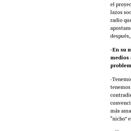
el proye
lazos soc
radio que
apostamo
después,
-En su 
medios 
problem
-Tenemos
tenemos 
contradi
convenci
más amab
“nicho” e