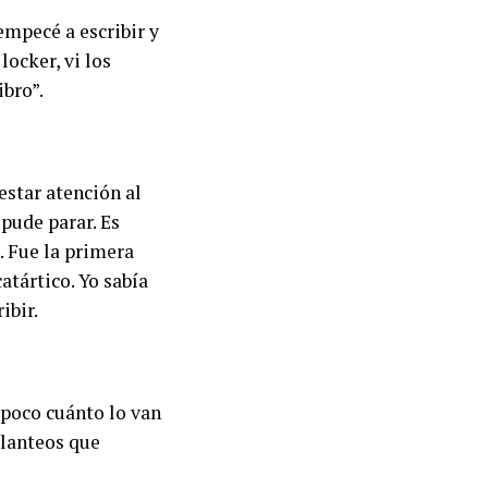
empecé a escribir y
locker, vi los
ibro”.
estar atención al
pude parar. Es
. Fue la primera
atártico. Yo sabía
ibir.
mpoco cuánto lo van
planteos que