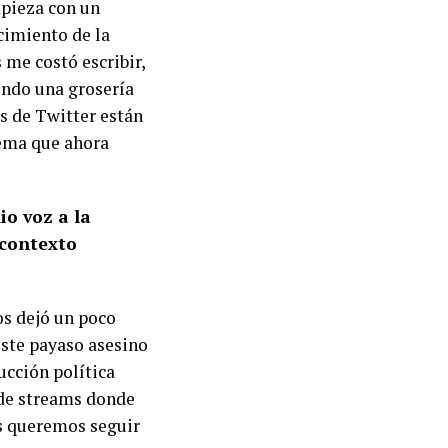
mpieza con un
cimiento de la
 me costó escribir,
endo una grosería
as de Twitter están
lema que ahora
io voz a la
 contexto
os dejó un poco
este payaso asesino
ucción política
 de streams donde
os queremos seguir