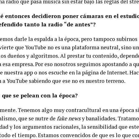
a radio que pasa música sin estar bajo las reglas del str
ué entonces decidieron poner cámaras en el estudi
efendido tanto la radio “de antes”?
emos darle la espalda a la época, pero tampoco subirnos 
vierte que YouTube no es una plataforma neutral, sino u
ios dueños y algoritmos. Al prestar tu contenido, dependé
 esa empresa. Por eso nosotros seguimos apostando a qu
e nuestra app o nos escuche en la página de Internet. H
n a YouTube sabiendo que ese no es nuestro terreno.
s que se pelean con la época?
ramente. Tenemos algo muy contracultural en una época s
alismo, que se nutre de
fake news
y banalidades. Tratamos
dad y los argumentos racionales, la sensibilidad que est
 todo el tiempo. Estamos convencidos de que es lo que c