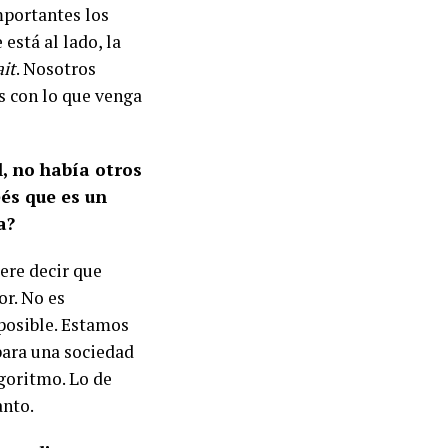
mportantes los
está al lado, la
ait
. Nosotros
s con lo que venga
, no había otros
és que es un
da?
ere decir que
r. No es
 posible. Estamos
para una sociedad
goritmo. Lo de
anto.