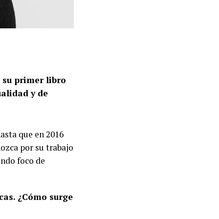
 su primer libro
alidad y de
hasta que en 2016
nozca por su trabajo
endo foco de
icas. ¿Cóm
o surge