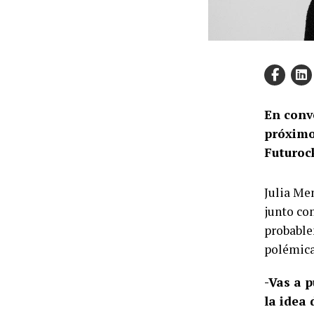
En conve
próximo
Futuroc
Julia Me
junto con
probable
polémicas
-Vas a 
la idea 