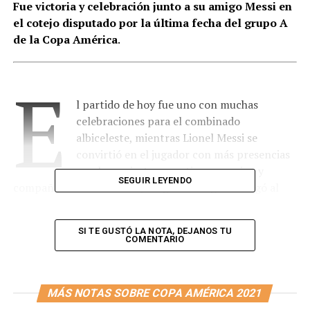
Fue victoria y celebración junto a su amigo Messi en
el cotejo disputado por la última fecha del grupo A
de la Copa América
.
E
l partido de hoy fue uno con muchas
celebraciones para el combinado
albiceleste, mientras Lionel Messi se
convirtió en el jugador con más presencias
con la camiseta argentina, su amigo y
SEGUIR LEYENDO
compañero de habitación, Sergio
Kun
Agüero llegó al
centenar de partidos a nivel internacional. Luego del
mundial de Alemania 2006, ante Brasil, en el Emirates
SI TE GUSTÓ LA NOTA, DEJANOS TU
Stadium y de la mano de Alfio Basile, entró en
COMENTARIO
reemplazo de Carlos Tevez para disputar 21 minutos.
Aunque el debut no fue el esperado porque aquel
amistoso fue derrota contra la
Canarinha
.
MÁS NOTAS SOBRE COPA AMÉRICA 2021