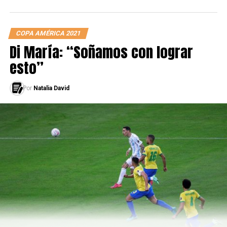
asistencias) y 37 amistosos (21 celebraciones y 13
asistencias).
COPA AMÉRICA 2021
Di María: “Soñamos con lograr
LEÉ TAMBIÉN
esto”
Preocupación en Paraguay
Por
Natalia David