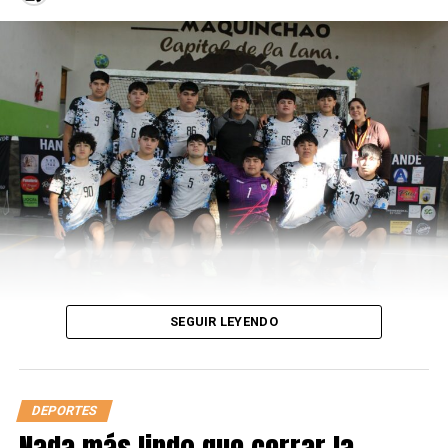
Havertz, Gnabrym Müller, Musiala, Süle, Gündogan,
Schlotterbeck.
CAMBIOS: Hofmann x Müller, Hofmann x
Gundogan, Fullkrug x Havertz, Gotze x Musiala
GOLES: Gündogan 33′
JAPÓN (2): Gonda, Itakura, Nagatomo, Sakai, Yoshida,
Endo, Kubo, Ito, Kamada, Tanaka, Maeda
CAMBIOS: Tomiyasu x Kubo, Mitoma x Nagatomo,
Asano x Maeda, Doan x Tanaka, Minamino x Sakai
GOLES: Doan 75′, Asano 83′
ARBITRO: Iván Barton
ESTADIO: Khalifa International Stadium
SEGUIR LEYENDO
LEÉ TAMBIÉN
¡Qué elegancia!
DEPORTES
Nada más lindo que cerrar la