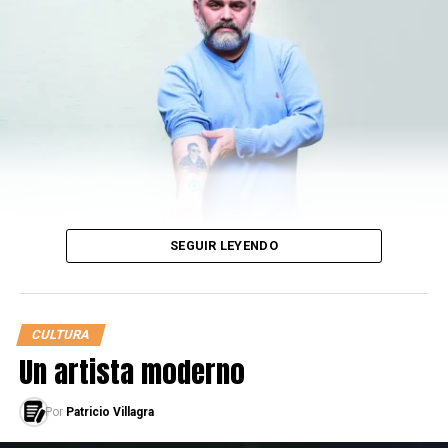
https://youtu.be/5bS9IzO6AOE
Capítulo 3
SEGUIR LEYENDO
CULTURA
Un artista moderno
Por
Patricio Villagra