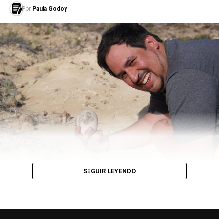
tiempos! La escuela de
Por
Paula Godoy
actuación de Victoria
Murtagh se enorgullece
en presentar “El enfermo
imaginario” de Molière.
Celebra un clásico
arraigado en nuestra
cultura con más de 350
años de ingenio y humor
con una presentación
exclusiva, una comedia
SEGUIR LEYENDO
que ha resistido la prueba
del tiempo. Este