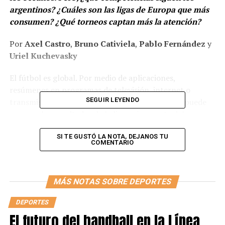
argentinos? ¿Cuáles son las ligas de Europa que más
consumen? ¿Qué torneos captan más la atención?
Por
Axel Castro
,
Bruno Cativiela
,
Pablo Fernández
y
Uriel Kuchevasky
El fútbol es global. Por medio de aplicaciones,
resúmenes en programas de televisión, internet o
SEGUIR LEYENDO
transmisiones vía streaming, cualquier persona puede
conocer los resultados de la liga más remota del
planeta. Así, en Argentina, se generó un consumo
maximizado de ligas extranjeras que data desde la última
SI TE GUSTÓ LA NOTA, DEJANOS TU
COMENTARIO
década del siglo pasado. Son torneos ajenos, lejanos,
pero eso no impidió un encariñamiento por parte de los
fanáticos del fútbol.
MÁS NOTAS SOBRE DEPORTES
Hoy en día, el continente europeo domina la escena del
DEPORTES
fútbol mundial. Según una encuesta realizada por
El futuro del handball en la Línea
estudiantes de Periodismo Deportivo de ETER,
405