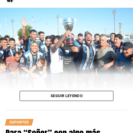
Pumas. Pero no fue la única vez que se vieron las
caras en la Copa del Mundo. Sudáfrica 1995 repitió a
tres de los cinco competidores del actual grupo D.
Samoa, Argentina e Inglaterra compartieron ronda
con Italia. Allí, los albicelestes cayeron 32-26 y
nuevamente frustraron el sueño argentino.
Las cosas
cambiaron en 1999: Argentina venció 32-16 y
clasificó a la siguiente ronda como mejor tercero.
Chile
El 30 de septiembre a las 10 Los Pumas jugarán ante
Chile. El historial nos favorece de manera contundente.
De las 37 veces que se enfrentaron, en las 37 ocasiones
SEGUIR LEYENDO
la albiceleste superó a los Cóndores. Francia 2023,
además, marcará el debut de la selección chilena en una
copa del mundo.
DEPORTES
Japón