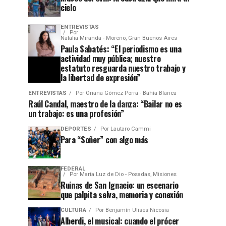
cielo
ENTREVISTAS
Por
Natalia Miranda - Moreno, Gran Buenos Aires
Paula Sabatés: “El periodismo es una
actividad muy pública; nuestro
estatuto resguarda nuestro trabajo y
la libertad de expresión”
ENTREVISTAS
Por
Oriana Gómez Porra - Bahía Blanca
Raúl Candal, maestro de la danza: “Bailar no es
un trabajo: es una profesión”
DEPORTES
Por
Lautaro Cammi
Para “Soñer” con algo más
FEDERAL
Por
María Luz de Dio - Posadas, Misiones
Ruinas de San Ignacio: un escenario
que palpita selva, memoria y conexión
CULTURA
Por
Benjamín Ulises Nicosia
Alberdi, el musical: cuando el prócer