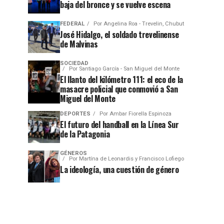
baja del bronce y se vuelve escena
FEDERAL
Por
Angelina Roa - Trevelin, Chubut
José Hidalgo, el soldado trevelinense
de Malvinas
SOCIEDAD
Por
Santiago García - San Miguel del Monte
El llanto del kilómetro 111: el eco de la
masacre policial que conmovió a San
Miguel del Monte
DEPORTES
Por
Ambar Fiorella Espinoza
El futuro del handball en la Línea Sur
de la Patagonia
GÉNEROS
Por
Martína de Leonardis y Francisco Lofiego
La ideología, una cuestión de género