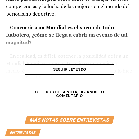
competencias y la lucha de las mujeres en el mundo del
periodismo deportivo.
– Concurrir a un Mundial es el sueño de todo
futbolero, ¿cómo se llega a cubrir un evento de tal
magnitud?
– En realidad, es difícil obtener la posibilidad de ir a un
Mundial. En mi caso nunca trabajé para un mismo
SEGUIR LEYENDO
medio, éste va a ser mi tercer mundial y cada uno lo hice
para medios diferentes. Se logra con mucho esfuerzo y
sacrificio, buscando lugares en los que puedan llegar a
tener la necesidad de contratar a alguien especializado
SI TE GUSTÓ LA NOTA, DEJANOS TU
COMENTARIO
de Argentina. Yo siempre hice un esfuerzo muy grande
cubriendo fútbol internacional, haciendo buenas
entrevistas, manteniendo una buena agenda,
MÁS NOTAS SOBRE ENTREVISTAS
acompañada de una inversión para viajar, conocer gente
y construir relaciones.
ENTREVISTAS