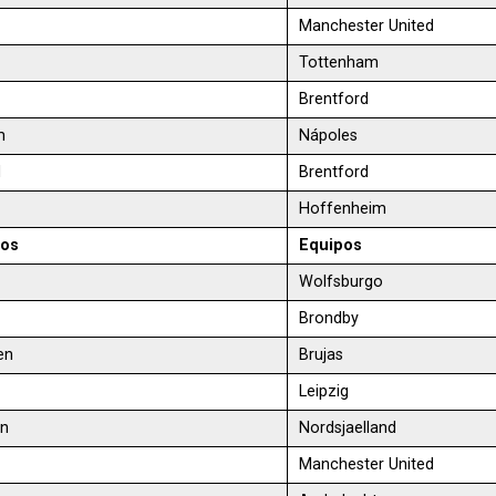
Manchester United
Tottenham
Brentford
m
Nápoles
d
Brentford
Hoffenheim
ros
Equipos
Wolfsburgo
Brondby
en
Brujas
Leipzig
en
Nordsjaelland
Manchester United