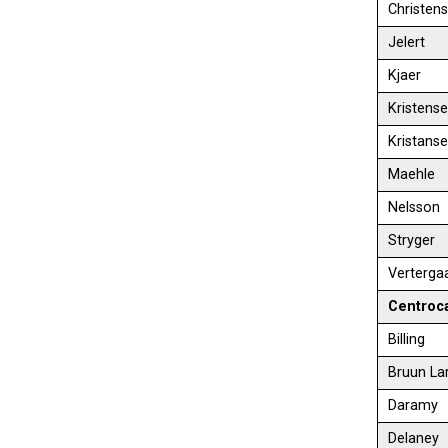
Christen
Jelert
Kjaer
Kristens
Kristans
Maehle
Nelsson
Stryger
Verterga
Centroc
Billing
Bruun La
Daramy
Delaney