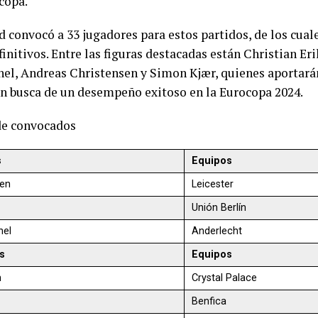
copa.
 convocó a 33 jugadores para estos partidos, de los cuale
finitivos. Entre las figuras destacadas están Christian Er
el, Andreas Christensen y Simon Kjær, quienes aportarán
en busca de un desempeño exitoso en la Eurocopa 2024.
 de convocados
s
Equipos
en
Leicester
Unión Berlín
hel
Anderlecht
s
Equipos
n
Crystal Palace
Benfica