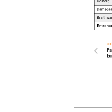
Dolberg
Damsgaa
Braithwai
Entrena
LEÉ
Pa
Eu