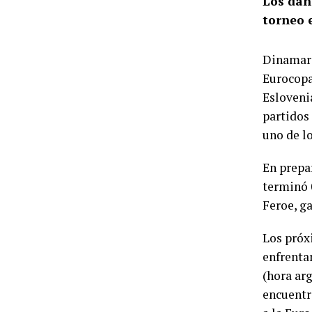
Los dan
torneo 
Dinamarc
Eurocopa
Eslovenia
partidos 
uno de l
En prepa
terminó 0
Feroe, ga
Los próx
enfrenta
(hora arg
encuentro