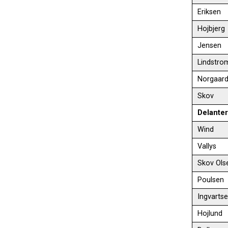
Eriksen
Hojbjerg
Jensen
Lindstro
Norgaar
Skov
Delante
Wind
Vallys
Skov Ols
Poulsen
Ingvarts
Hojlund