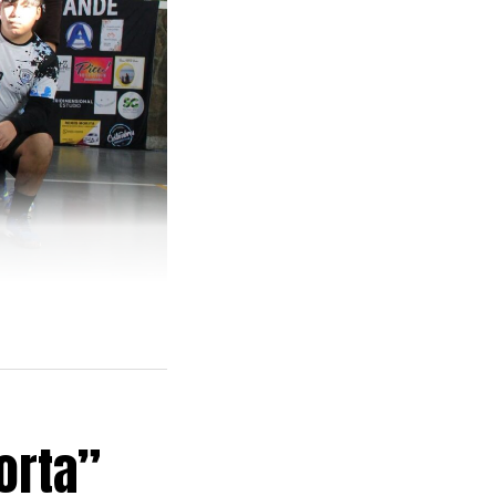
orta”