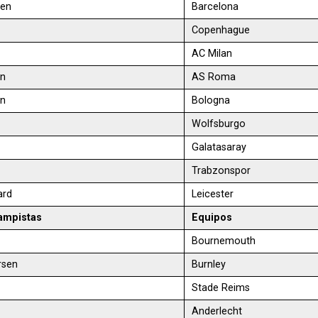
sen
Barcelona
Copenhague
AC Milan
en
AS Roma
en
Bologna
Wolfsburgo
Galatasaray
Trabzonspor
ard
Leicester
ampistas
Equipos
Bournemouth
rsen
Burnley
Stade Reims
Anderlecht