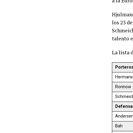
a la Euro
Hjulmand
los 23 de
Schmeich
talento 
La lista
Portero
Hermans
Ronnow
Schmeic
Defensa
Anderse
Bah