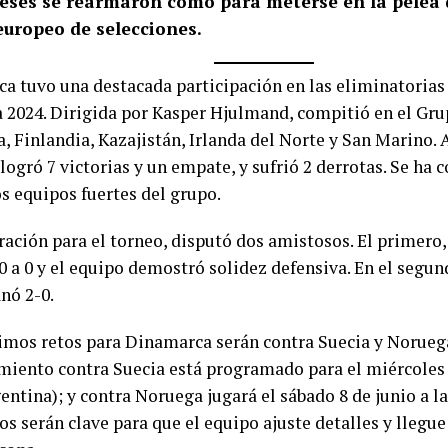
eses se rearmaron como para meterse en la pelea
europeo de selecciones.
a tuvo una destacada participación en las eliminatorias
 2024. Dirigida por Kasper Hjulmand, compitió en el Gru
, Finlandia, Kazajistán, Irlanda del Norte y San Marino. A
logró 7 victorias y un empate, y sufrió 2 derrotas. Se ha
os equipos fuertes del grupo.
ración para el torneo, disputó dos amistosos. El primero,
 a 0 y el equipo demostró solidez defensiva. En el segund
nó 2-0.
imos retos para Dinamarca serán contra Suecia y Noruega
miento contra Suecia está programado para el miércoles 5
entina); y contra Noruega jugará el sábado 8 de junio a la
s serán clave para que el equipo ajuste detalles y llegu