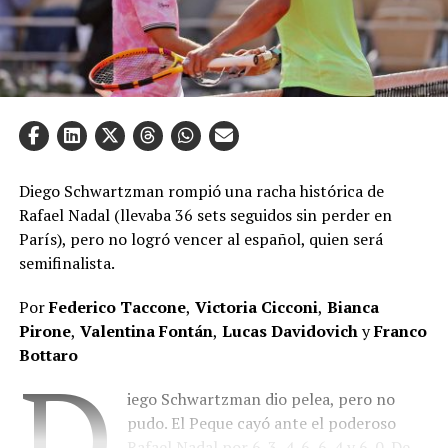
Diego Schwartzman rompió una racha histórica de
Rafael Nadal (llevaba 36 sets seguidos sin perder en
París), pero no logró vencer al español, quien será
semifinalista.
Por
Federico Taccone
,
Victoria Cicconi
,
Bianca
Pirone
,
Valentina Fontán
,
Lucas Davidovich
y
Franco
Bottaro
D
iego Schwartzman dio pelea, pero no
pudo. El Peque cayó ante el poderoso
Rafael Nadal por 6-3, 4-6, 6-4 y 6-0. De