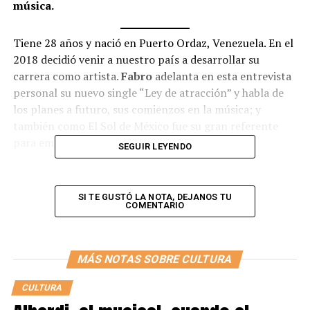
música.
Tiene 28 años y nació en Puerto Ordaz, Venezuela. En el
2018 decidió venir a nuestro país a desarrollar su
carrera como artista.
Fabro
adelanta en esta entrevista
personal su nuevo single “Ley de atracción” y habla de
los planes a futuro, sus comienzos en la música; y
también como El Sol de México fue su gran referente
para empezar a cantar.
SEGUIR LEYENDO
–¿Qué tanto te influenció Luis Miguel?
SI TE GUSTÓ LA NOTA, DEJANOS TU
–Muchísimo, yo aprendí a cantar por ese loco. Es una de
COMENTARIO
las voces más increíbles y desde pequeño en mi casa se
escuchaba mucho a él y tuve la curiosidad de investigar
su vida, de cómo cantaba, veía todos sus videos.
Algo
MÁS NOTAS SOBRE CULTURA
me hizo conectar con él y gracias a Dios me sirvió
para mejorar mi voz
, para aprender a llegar a esas
CULTURA
notas agudas, para conocer mucho de la música