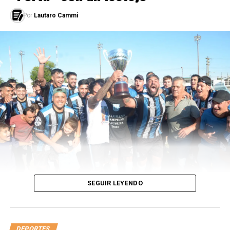
LEÉ TAMBIÉN
Por
Lautaro Cammi
De las finales perdidas al Maracanazo 2021
SEGUIR LEYENDO
DEPORTES