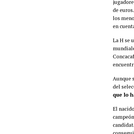
jugadore
de euros
los menos
en cuent
La H se u
mundiale
Concacaf
encuentr
Aunque s
del sele
que lo 
El nacid
campeón 
candidata
conseguid