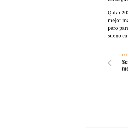
Qatar 202
mejor ma
pero para
sueño cu
LEÉ
Sc
me