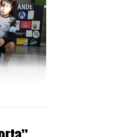
orta”