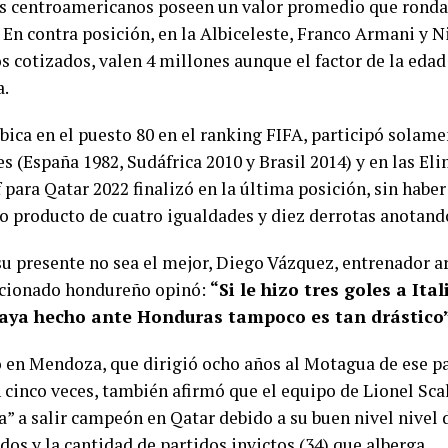
s centroamericanos poseen un valor promedio que ronda 
. En contra posición, en la Albiceleste, Franco Armani y 
 cotizados, valen 4 millones aunque el factor de la edad
a.
bica en el puesto 80 en el ranking FIFA, participó solame
s (España 1982, Sudáfrica 2010 y Brasil 2014) y en las El
 para Qatar 2022 finalizó en la última posición, sin habe
o producto de cuatro igualdades y diez derrotas anotando
u presente no sea el mejor, Diego Vázquez, entrenador a
ccionado hondureño opinó:
“Si le hizo tres goles a Ital
haya hecho ante Honduras tampoco es tan drástico
o en Mendoza, que dirigió ocho años al Motagua de ese paí
cinco veces, también afirmó que el equipo de Lionel Scal
” a salir campeón en Qatar debido a su buen nivel nivel d
os y la cantidad de partidos invictos (34) que alberga.