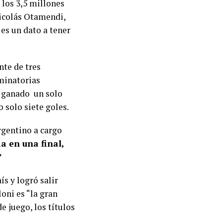
los 3,5 millones
Nicolás Otamendi,
 es un dato a tener
nte de tres
iminatorias
r ganado un solo
 solo siete goles.
rgentino a cargo
ia en una final,
”
s y logró salir
oni es “la gran
e juego, los títulos