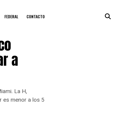
FEDERAL
CONTACTO
co
ar a
iami. La H,
r es menor a los 5