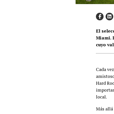
El sele
Miami. 
cuyo val
Cada vez
amistoso
Hard Roc
importan
local.
Más allá 