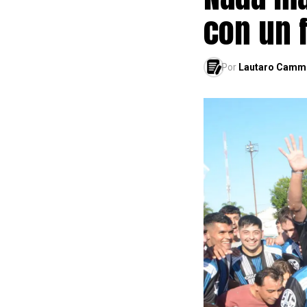
con un 
Por
Lautaro Camm