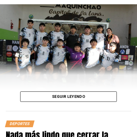
acceder a los octavos de final. En la próxima instancia
enfrentará a Petra Martic, quien es la N°25 del mundo y
se metió en la tercera ronda tras ganarle a Kristina
Mladenovic con un 7-5 y 6-3.
En el partido mil de Serena, fue Nadia quien la que
quedó. Con este triunfo, Podoroska se convirtió en la
segunda argentina en ganarle a Serena Williams, detrás
de Paola Suárez, que lo logró en el año 2000. Fue
histórico para la tenista de 26 años que se va superando
torneo a torneo y se encamina como la gran promesa
del tenis femenino argentino.
SEGUIR LEYENDO
ARTÍCULOS SOBRE
TENIS
LEÉ TAMBIÉN
Llegó
DEPORTES
Nada más lindo que cerrar la