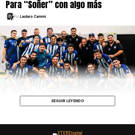
Para “Soñer” con algo más
Por
Lautaro Cammi
ARTÍCULOS SOBRE
MUNDIAL DE CLUBES
LEÉ TAMBIÉN
SEGUIR LEYENDO
La maldición de Benfica