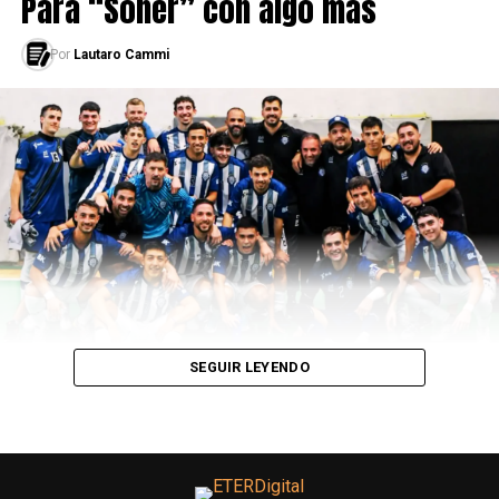
Para “Soñer” con algo más
Por
Lautaro Cammi
SEGUIR LEYENDO