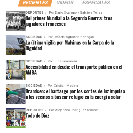
RECIENTES
VIDEOS
ESPECIALES
DEPORTES
Por
Darío Ocampo y Gabriela Tellez
Del primer Mundial a la Segunda Guerra: tres
jugadores franceses
SOCIEDAD
Por
Rafaela Agustina Benegas
La última vigilia por Malvinas en la Carpa de la
Dignidad
SOCIEDAD
Por
Luna Fraomeni
Accesibilidad en deuda: el transporte público en el
AMBA
SOCIEDAD
Por
Cristian Medina
Brandsen: el hartazgo por los cortes de luz impulsa
a los vecinos a buscar refugio en la energía solar
DEPORTES
Por
Alejandro Rodríguez Smania
Todo de Diez