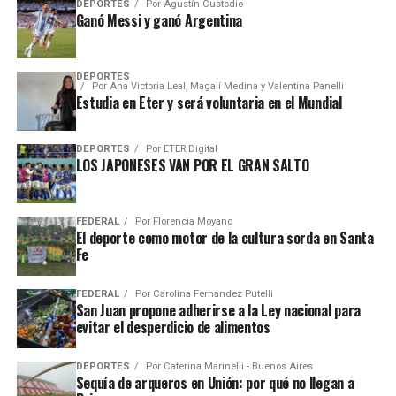
DEPORTES
Por
Agustín Custodio
Ganó Messi y ganó Argentina
DEPORTES
Por
Ana Victoria Leal, Magalí Medina y Valentina Panelli
Estudia en Eter y será voluntaria en el Mundial
DEPORTES
Por
ETER Digital
LOS JAPONESES VAN POR EL GRAN SALTO
FEDERAL
Por
Florencia Moyano
El deporte como motor de la cultura sorda en Santa
Fe
FEDERAL
Por
Carolina Fernández Putelli
San Juan propone adherirse a la Ley nacional para
evitar el desperdicio de alimentos
DEPORTES
Por
Caterina Marinelli - Buenos Aires
Sequía de arqueros en Unión: por qué no llegan a