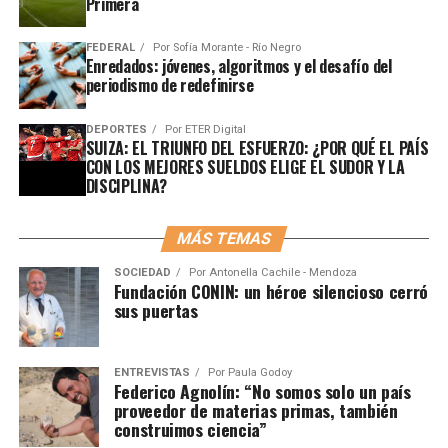
Primera
FEDERAL
Por
Sofía Morante - Río Negro
Enredados: jóvenes, algoritmos y el desafío del
periodismo de redefinirse
DEPORTES
Por
ETER Digital
SUIZA: EL TRIUNFO DEL ESFUERZO: ¿POR QUÉ EL PAÍS
CON LOS MEJORES SUELDOS ELIGE EL SUDOR Y LA
DISCIPLINA?
MÁS TEMAS
SOCIEDAD
Por
Antonella Cachile - Mendoza
Fundación CONIN: un héroe silencioso cerró
sus puertas
ENTREVISTAS
Por
Paula Godoy
Federico Agnolín: “No somos solo un país
proveedor de materias primas, también
construimos ciencia”