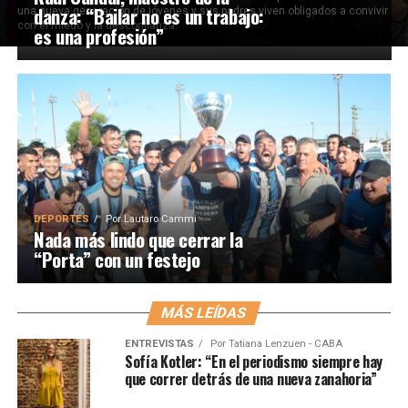
danza: “Bailar no es un trabajo:
una nueva generación de jóvenes y sus padres viven obligados a convivir
con el miedo y la desconfianza.
es una profesión”
DEPORTES
Por
Lautaro Cammi
Nada más lindo que cerrar la
“Porta” con un festejo
MÁS LEÍDAS
ENTREVISTAS
Por
Tatiana Lenzuen - CABA
Sofía Kotler: “En el periodismo siempre hay
que correr detrás de una nueva zanahoria”