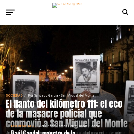
SOCIEDAD
Por
Santiago García - San Miguel del Monte
El llanto del kilómetro 111: el eco
de la masacre policial que
conmovió a San Miguel del Monte
ENTREVISTAS
Por
Oriana Gómez Porra - Bahía Blanca
Raúl Candal, maestro de la
Un recorrido por los espacios públicos de la ciudad para entender cómo