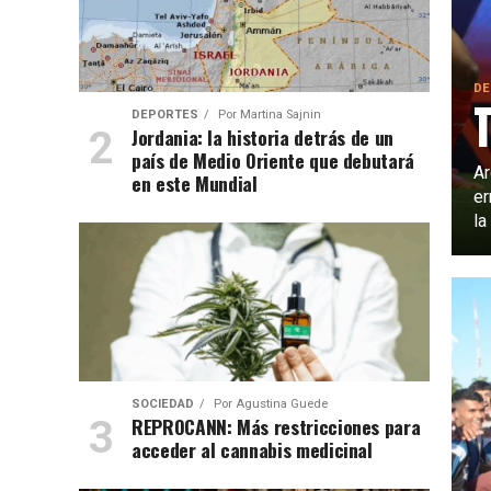
DE
DEPORTES
Por
Martina Sajnin
Jordania: la historia detrás de un
país de Medio Oriente que debutará
Ar
en este Mundial
er
la
SOCIEDAD
Por
Agustina Guede
REPROCANN: Más restricciones para
acceder al cannabis medicinal