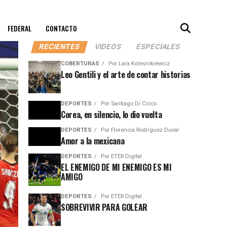
FEDERAL
CONTACTO
RECIENTES
VIDEOS
ESPECIALES
COBERTURAS
Por
Lara Kolesnikiewicz
Leo Gentili y el arte de contar historias
DEPORTES
Por
Santiago Di Cicco
Corea, en silencio, lo dio vuelta
DEPORTES
Por
Florencia Rodríguez Duval
Amor a la mexicana
DEPORTES
Por
ETER Digital
EL ENEMIGO DE MI ENEMIGO ES MI
AMIGO
DEPORTES
Por
ETER Digital
SOBREVIVIR PARA GOLEAR