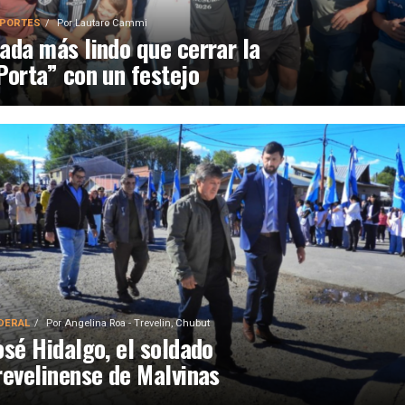
PORTES
Por
Lautaro Cammi
ada más lindo que cerrar la
Porta” con un festejo
DERAL
Por
Angelina Roa - Trevelin, Chubut
osé Hidalgo, el soldado
revelinense de Malvinas