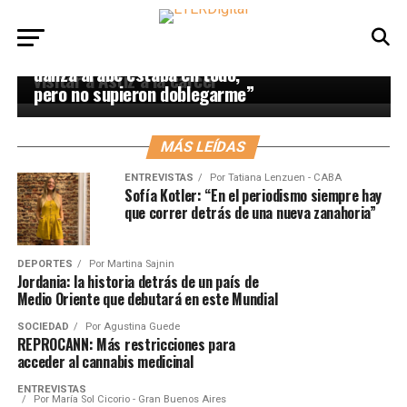
Nicolás Gil Lavedra: “Cuando
teníamos fecha de estreno, los
ENTREVISTAS
Por
Abril Migliarino
Amir Thaleb:”El prejuicio con la
diputados nacionales fueron a
danza árabe estaba en todo,
visitar a Astiz a la cárcel”
pero no supieron doblegarme”
MÁS LEÍDAS
ENTREVISTAS
Por
Tatiana Lenzuen - CABA
Sofía Kotler: “En el periodismo siempre hay
que correr detrás de una nueva zanahoria”
DEPORTES
Por
Martina Sajnin
Jordania: la historia detrás de un país de
Medio Oriente que debutará en este Mundial
SOCIEDAD
Por
Agustina Guede
REPROCANN: Más restricciones para
acceder al cannabis medicinal
ENTREVISTAS
Por
María Sol Cicorio - Gran Buenos Aires