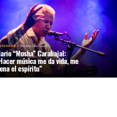
TREVISTAS
Por
Ana Lara Nassif
ario “Musha” Carabajal:
Hacer música me da vida, me
lena el espíritu”