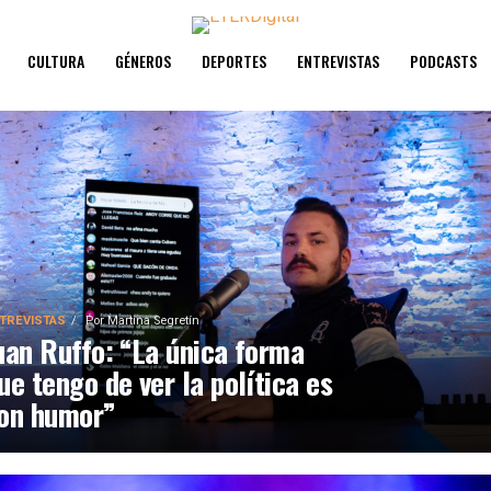
CULTURA
GÉNEROS
DEPORTES
ENTREVISTAS
PODCASTS
TREVISTAS
Por
Martina Segretín
uan Ruffo: “La única forma
ue tengo de ver la política es
on humor”