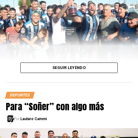
aún está en carrera
SEGUIR LEYENDO
DEPORTES
Para “Soñer” con algo más
Por
Lautaro Cammi