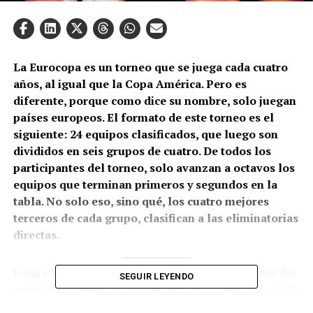
La Eurocopa es un torneo que se juega cada cuatro
años, al igual que la Copa América. Pero es
diferente, porque como dice su nombre, solo juegan
países europeos. El formato de este torneo es el
siguiente: 24 equipos clasificados, que luego son
divididos en seis grupos de cuatro. De todos los
participantes del torneo, solo avanzan a octavos los
equipos que terminan primeros y segundos en la
tabla. No solo eso, sino qué, los cuatro mejores
terceros de cada grupo, clasifican a las eliminatorias
directas.
Italia y Francia son equipos que salieron campeones dos
SEGUIR LEYENDO
veces. Italia se consagró en el año 1968 y en el año 2020.
Fue subcampeón en el 2000 y 2012. Francia, en cambio,