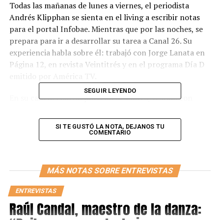
Todas las mañanas de lunes a viernes, el periodista
Andrés Klipphan se sienta en el living a escribir notas
para el portal Infobae. Mientras que por las noches, se
prepara para ir a desarrollar su tarea a Canal 26. Su
experiencia habla sobre él: trabajó con Jorge Lanata en
Página 12, en revista Veintitrés y en el programa Día D
emitido por América TV.
SEGUIR LEYENDO
En su casa del barrio porteño de Flores, vestido con
ropa deportiva y con un café en la mano, se presta a la
entrevista con ETER DIGITAL y habla sobre su carrera y
SI TE GUSTÓ LA NOTA, DEJANOS TU
la situación actual que atraviesa el mundo.
COMENTARIO
-¿Cómo fue comenzar en Página 12 cuando aparecía
como un proyecto innovador?
MÁS NOTAS SOBRE ENTREVISTAS
-Mi primer trabajo como periodista fue en Página 12 en
ENTREVISTAS
1993 y poder formar parte de ese medio en ese
Raúl Candal, maestro de la danza:
momento fue un sueño. También lo fue firmar mi