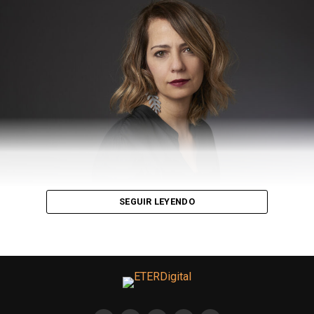
– ¿Qué cuidado hacen desde la alimentación?
–
La nutricionista tiene un encuentro semanal con las
jugadoras donde se hace un registro de comidas, se hace
un estudio sobre como es el seguimiento de cada
jugadora con el tema de alimentación que creemos que
hoy, por como está el contexto de los entrenamientos,
el aislamiento, la ansiedad, el aburrimiento puede llegar
a pasar de que coman algo que no va acorde a su
preparación como deportista y pueda atentar contra su
mejor estado.
SEGUIR LEYENDO
– ¿Cómo hacen para manejar esa ansiedad o el
estrés cada jugadora?
– Para eso tenemos al psicólogo que se encarga de la
parte emocional, con charlas grupales o de manera
individual a través de la plataforma Zoom.