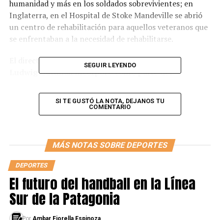
humanidad y más en los soldados sobrevivientes; en
Inglaterra, en el Hospital de Stoke Mandeville se abrió
un centro de rehabilitación para aquellos veteranos que
se enfrentaban a la necesidad de rehabilitarse.
El director de aquel centro médico, el doctor
Sir
SEGUIR LEYENDO
Ludwig Guttman
incorporó como parte del
tratamiento a la actividad deportiva para la
reinserción social de estas personas
. Y, lo que
SI TE GUSTÓ LA NOTA, DEJANOS TU
inicialmente se pensó como un simple centro de
COMENTARIO
rehabilitación y recreación, se transformó en el
precursor de lo que hoy conocemos como “deporte
adaptado” o “paralímpico”.
MÁS NOTAS SOBRE DEPORTES
DEPORTES
El futuro del handball en la Línea
Sur de la Patagonia
Por
Ambar Fiorella Espinoza