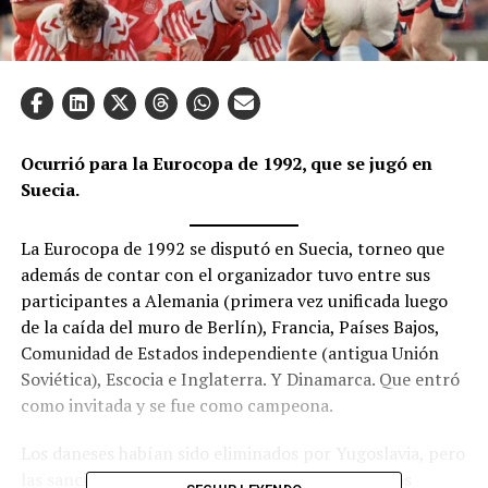
Ocurrió para la Eurocopa de 1992, que se jugó en
Suecia.
La Eurocopa de 1992 se disputó en Suecia, torneo que
además de contar con el organizador tuvo entre sus
participantes a Alemania (primera vez unificada luego
de la caída del muro de Berlín), Francia, Países Bajos,
Comunidad de Estados independiente (antigua Unión
Soviética), Escocia e Inglaterra. Y Dinamarca. Que entró
como invitada y se fue como campeona.
Los daneses habían sido eliminados por Yugoslavia, pero
las sanciones internacionales por la Guerra de los