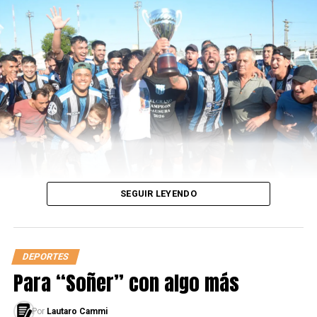
única Eurocopa de su historia.
ARTÍCULOS SOBRE
EURO 2024
LEÉ TAMBIÉN
La histórica Bolivia del 63
SEGUIR LEYENDO
DEPORTES
Para “Soñer” con algo más
Por
Lautaro Cammi