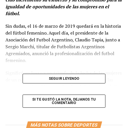
igualdad de oportunidades de las mujeres en el
fútbol.
Sin dudas, el 16 de marzo de 2019 quedará en la historia
del fútbol femenino. Aquel día, el presidente de la
Asociación del Futbol Argentino, Claudio Tapia, junto a
Sergio Marchi, titular de Futbolistas Argentinos
Agremiados, anunció la profesionalización del futbol
femenino.
Significó un logro y un triunfo de la lucha de las mujeres
SEGUIR LEYENDO
de un reclamo que venía desde hace años. Una de las
voces que más se hizo escuchar fue de la jugadora de San
Lorenzo, Macarena Sánchez, club que dio el puntapié
para el profesionalismo.
SI TE GUSTÓ LA NOTA, DEJANOS TU
COMENTARIO
La noticia tuvo además de su parte positiva algunas
dificultades para clubes como Excursionistas. El
MÁS NOTAS SOBRE DEPORTES
conjunto del barrio de Belgrano está en la Primera