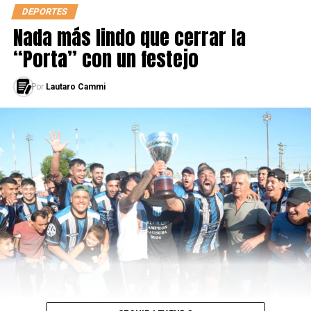
DEPORTES
Nada más lindo que cerrar la
LEÉ TAMBIÉN
EL ANÁLISIS DE GÉNERO EN EL PACK FÚTBOL
“Porta” con un festejo
Por
Lautaro Cammi